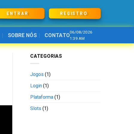
REGISTRO
ENTRAR
06/08/2026
SOBRE NÓS
CONTATO
1:39 AM
CATEGORIAS
Jogos
(1)
Login
(1)
Plataforma
(1)
Slots
(1)