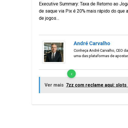
Executive Summary: Taxa de Retorno ao Jog
de saque via Pix é 20% mais rápido do que 
de jogos…
André Carvalho
Conheça André Carvalho, CEO da 7
uma das plataformas de apostas 
‹
Ver mais
7zz com reclame aqui: slots