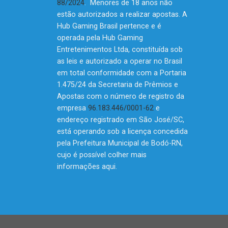
88/2024
. Menores de 18 anos não
estão autorizados a realizar apostas. A
Hub Gaming Brasil pertence e é
operada pela Hub Gaming
Entretenimentos Ltda, constituída sob
as leis e autorizado a operar no Brasil
em total conformidade com a Portaria
1.475/24 da Secretaria de Prêmios e
Apostas com o número de registro da
empresa
96.183.446/0001-62
e
endereço registrado em São José/SC,
está operando sob a licença concedida
pela Prefeitura Municipal de Bodó-RN,
cujo é possível colher mais
informações
aqui
.