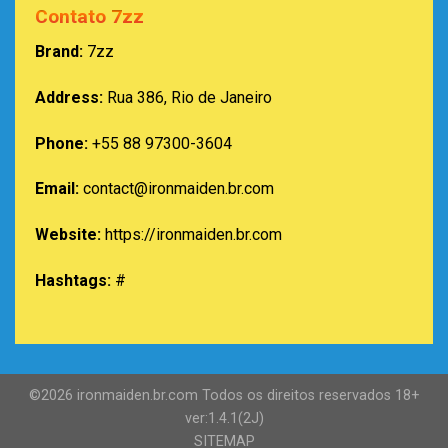
Contato 7zz
Brand:
7zz
Address:
Rua 386, Rio de Janeiro
Phone:
+55 88 97300-3604
Email:
contact@ironmaiden.br.com
Website:
https://ironmaiden.br.com
Hashtags:
#
©2026 ironmaiden.br.com Todos os direitos reservados 18+
ver:1.4.1(2J)
SITEMAP