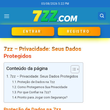
Skip
03/08/2026 5:22 PM
to
content
REGISTRO
ENTRAR
7zz – Privacidade: Seus Dados
Protegidos
Conteúdo da página
7zz – Privacidade: Seus Dados Protegidos
Proteção de Dados na 7zz
Como Protegemos Sua Privacidade
Por que Confiar na 7zz?
Pronto para Jogar com Segurança?
Proteção de Dados na 7zz