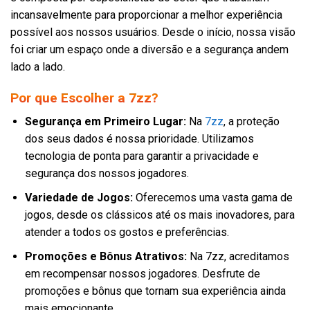
incansavelmente para proporcionar a melhor experiência
possível aos nossos usuários. Desde o início, nossa visão
foi criar um espaço onde a diversão e a segurança andem
lado a lado.
Por que Escolher a 7zz?
Segurança em Primeiro Lugar:
Na
7zz
, a proteção
dos seus dados é nossa prioridade. Utilizamos
tecnologia de ponta para garantir a privacidade e
segurança dos nossos jogadores.
Variedade de Jogos:
Oferecemos uma vasta gama de
jogos, desde os clássicos até os mais inovadores, para
atender a todos os gostos e preferências.
Promoções e Bônus Atrativos:
Na 7zz, acreditamos
em recompensar nossos jogadores. Desfrute de
promoções e bônus que tornam sua experiência ainda
mais emocionante.