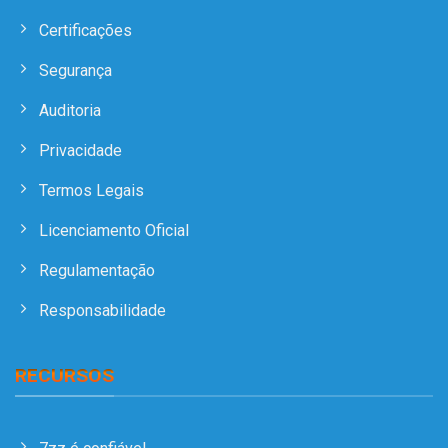
Certificações
Segurança
Auditoria
Privacidade
Termos Legais
Licenciamento Oficial
Regulamentação
Responsabilidade
RECURSOS