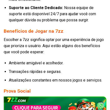
Suporte ao Cliente Dedicado:
Nossa equipe de
suporte está disponível 24/7 para ajudar você com
qualquer dúvida ou problema que possa surgir.
Benefícios de Jogar na 7zz
Escolher a 7zz significa optar por uma experiência de jogo
que prioriza o usuário. Aqui estão alguns dos benefícios
que você pode esperar:
Ambiente amigável e acolhedor.
Transações rápidas e seguras.
Atualizações constantes em nossos jogos e serviços.
Prova Social