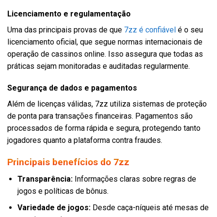
Licenciamento e regulamentação
Uma das principais provas de que
7zz é confiável
é o seu
licenciamento oficial, que segue normas internacionais de
operação de cassinos online. Isso assegura que todas as
práticas sejam monitoradas e auditadas regularmente.
Segurança de dados e pagamentos
Além de licenças válidas, 7zz utiliza sistemas de proteção
de ponta para transações financeiras. Pagamentos são
processados de forma rápida e segura, protegendo tanto
jogadores quanto a plataforma contra fraudes.
Principais benefícios do 7zz
Transparência:
Informações claras sobre regras de
jogos e políticas de bônus.
Variedade de jogos:
Desde caça-níqueis até mesas de