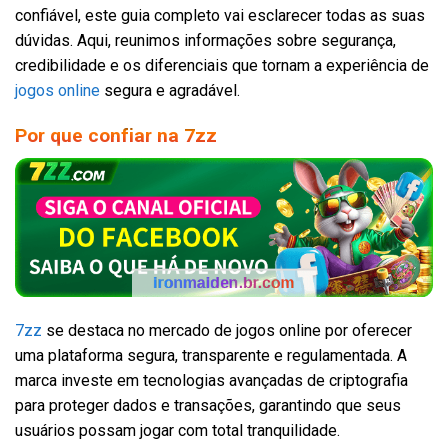
confiável, este guia completo vai esclarecer todas as suas
dúvidas. Aqui, reunimos informações sobre segurança,
credibilidade e os diferenciais que tornam a experiência de
jogos online
segura e agradável.
Por que confiar na 7zz
7zz
se destaca no mercado de jogos online por oferecer
uma plataforma segura, transparente e regulamentada. A
marca investe em tecnologias avançadas de criptografia
para proteger dados e transações, garantindo que seus
usuários possam jogar com total tranquilidade.