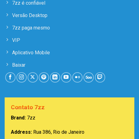
7zz é confiável
Versão Desktop
7zz paga mesmo
VIP
Aplicativo Mobile
Baixar
Contato 7zz
Brand:
7zz
Address:
Rua 386, Rio de Janeiro