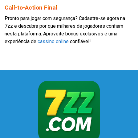
Call-to-Action Final
Pronto para jogar com segurança? Cadastre-se agora na
7zz e descubra por que milhares de jogadores confiam
nesta plataforma. Aproveite bônus exclusivos e uma
experiência de
cassino online
confiável!